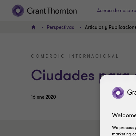
Acerca de nosotr
Perspectivas
Artículos y Publicacion
INICIO
COMERCIO INTERNACIONAL
Ciudades para e
16 ene 2020
Welcome
We process y
marketing ca