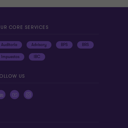
UR CORE SERVICES
Auditoría
Advisory
BPS
BRS
Impuestos
IBC
OLLOW US