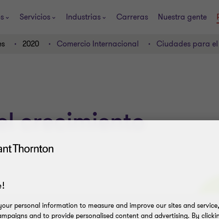
os
Servicios
Industrias
Carreras
Nuestra gente
es
2020
Comercio Internacional
Ciudades para el
l crecimiento
!
our personal information to measure and improve our sites and service, 
mpaigns and to provide personalised content and advertising. By clicki