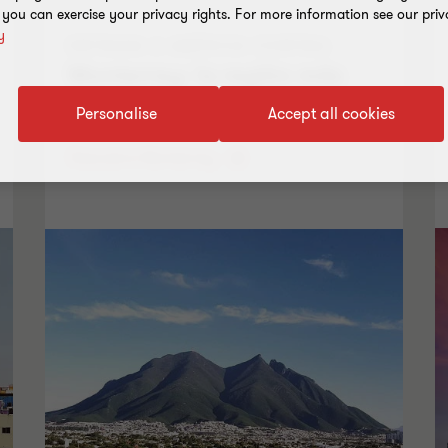
, you can exercise your privacy rights. For more information see our priv
y
ENTRADA A AMÉRICA CENTRAL
Monterrey: la región más
avanzada de México
Personalise
Accept all cookies
Descubra Monterrey