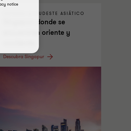
acy notice
ENTRADA AL SUDESTE ASIÁTICO
Singapur: donde se
encuentran oriente y
occidente
Descubra Singapur