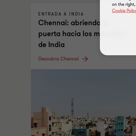
on the right
Cookie Polic
ENTRADA A INDIA
Chennai: abriendo la
puerta hacia los mercados
de India
Descubra Chennai