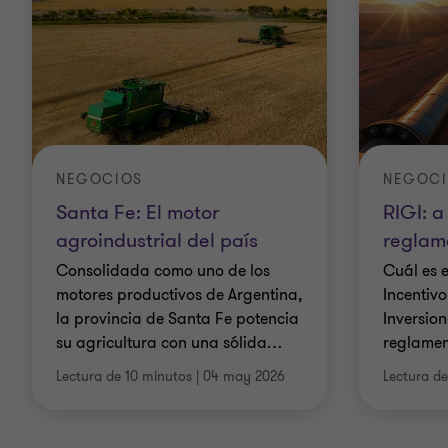
NEGOCIOS
NEGOC
Santa Fe: El motor
RIGI: a
agroindustrial del país
reglam
Consolidada como uno de los
Cuál es 
motores productivos de Argentina,
Incentiv
la provincia de Santa Fe potencia
Inversio
su agricultura con una sólida
…
reglamen
Lectura de 10 minutos
|
04 may 2026
Lectura d