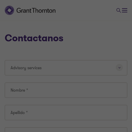
Contactanos
Al
Advisory services
seleccionar
un
tipo
de
Nombre *
consulta
diferente,
se
Apellido *
volverá
a
cargar