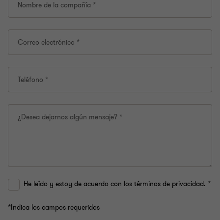
esta
Nombre de la compañía *
página.
Correo electrónico *
Teléfono *
¿Desea dejarnos algún mensaje? *
He leído y estoy de acuerdo con los términos de privacidad. *
*Indica los campos requeridos