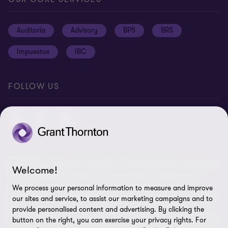
Oportunidades de empleo
Prensa
Cookies
Auditoría
Advisory
BPS
BRS
Ética y Manual de Gestión de Calidad
Disclaimer
Impuestos
IBC
Preferencias de cookies
FOLLOW US
© 2026 Grant Thornton Argentina. Todos los derechos reservados.
Welcome!
'Grant Thornton' se refiere a la marca bajo la cual las firmas
miembro de Grant Thornton prestan servicios de auditoría,
We process your personal information to measure and improve
impuestos y consultoría a sus clientes, y/o se refiere a una o más
our sites and service, to assist our marketing campaigns and to
firmas miembro, según lo requiera el contexto. Grant Thornton
provide personalised content and advertising. By clicking the
Argentina es una firma miembro de Grant Thornton International
button on the right, you can exercise your privacy rights. For