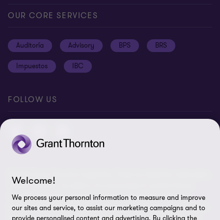
Alcance global
Síntesis informativa
Política de privacidad
OUR CORE SERVICES
Oportunidades de empleo
Prensa
Cookies
Auditoría
Advisory
BPS
BRS
Ética y Manual de Gestión de Calidad
Disclaimer
Impuestos
IBC
Preferencias de cookies
FOLLOW US
© 2026 Grant Thornton Argentina. Todos los derechos reservados.
Welcome!
'Grant Thornton' se refiere a la marca bajo la cual las firmas
miembro de Grant Thornton prestan servicios de auditoría,
We process your personal information to measure and improve
impuestos y consultoría a sus clientes, y/o se refiere a una o más
our sites and service, to assist our marketing campaigns and to
firmas miembro, según lo requiera el contexto. Grant Thornton
provide personalised content and advertising. By clicking the