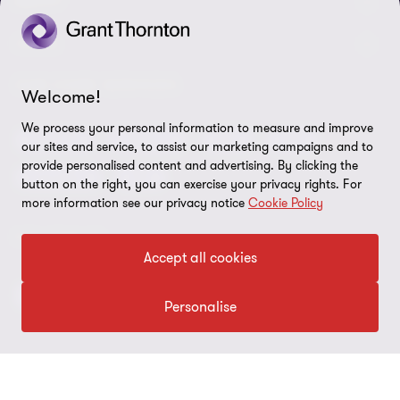
Nuestra gente
ABOUT
Contáctenos
Acerca de nosotros
LEGAL
Alcance global
Síntesis informativa
Política de privacidad
OUR CORE SERVICES
Welcome!
Oportunidades de empleo
Prensa
Cookies
We process your personal information to measure and improve
Auditoría
Advisory
BPS
BRS
our sites and service, to assist our marketing campaigns and to
Ética y Manual de Gestión de Calidad
Disclaimer
provide personalised content and advertising. By clicking the
Impuestos
IBC
button on the right, you can exercise your privacy rights. For
Preferencias de cookies
more information see our privacy notice
Cookie Policy
FOLLOW US
Accept all cookies
Personalise
© 2026 Grant Thornton Argentina. Todos los derechos reservados.
'Grant Thornton' se refiere a la marca bajo la cual las firmas