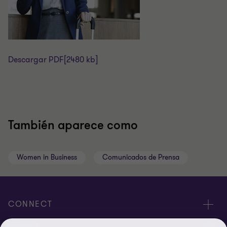
Descargar PDF
[2480 kb]
También aparece como
Women in Business
Comunicados de Prensa
CONNECT