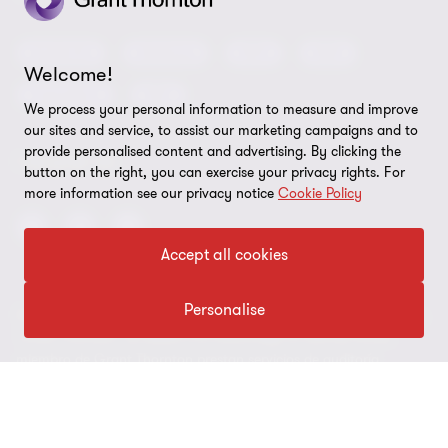
Oportunidades de empleo
Prensa
Cookies
Auditoría
Advisory
BPS
BRS
Ética y Manual de Gestión de Calidad
Disclaimer
Welcome!
Impuestos
IBC
We process your personal information to measure and improve
Preferencias de cookies
our sites and service, to assist our marketing campaigns and to
provide personalised content and advertising. By clicking the
FOLLOW US
button on the right, you can exercise your privacy rights. For
more information see our privacy notice
Cookie Policy
Accept all cookies
Personalise
© 2026 Grant Thornton Argentina. Todos los derechos reservados.
'Grant Thornton' se refiere a la marca bajo la cual las firmas
miembro de Grant Thornton prestan servicios de auditoría,
impuestos y consultoría a sus clientes, y/o se refiere a una o más
firmas miembro, según lo requiera el contexto. Grant Thornton
Argentina es una firma miembro de Grant Thornton International
Ltd (GTIL). GTIL y las firmas miembro no forman una sociedad