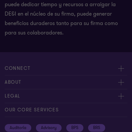
puede dedicar tiempo y recursos a arraigar la
DE&I en el núcleo de su firma, puede generar
beneficios duraderos tanto para su firma como
para sus colaboradores.
CONNECT
Nuestra gente
ABOUT
Contáctenos
Acerca de nosotros
LEGAL
Alcance global
Síntesis informativa
Política de privacidad
OUR CORE SERVICES
Oportunidades de empleo
Prensa
Cookies
Auditoría
Advisory
BPS
BRS
Ética y Manual de Gestión de Calidad