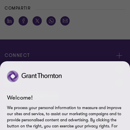
COMPARTIR
CONNECT
Nuestra gente
ABOUT
Contáctenos
Acerca de nosotros
LEGAL
Alcance global
Síntesis informativa
Política de privacidad
OUR CORE SERVICES
Welcome!
Oportunidades de empleo
Prensa
Cookies
We process your personal information to measure and improve
Auditoría
Advisory
BPS
BRS
our sites and service, to assist our marketing campaigns and to
Ética y Manual de Gestión de Calidad
Disclaimer
provide personalised content and advertising. By clicking the
Impuestos
IBC
button on the right, you can exercise your privacy rights. For