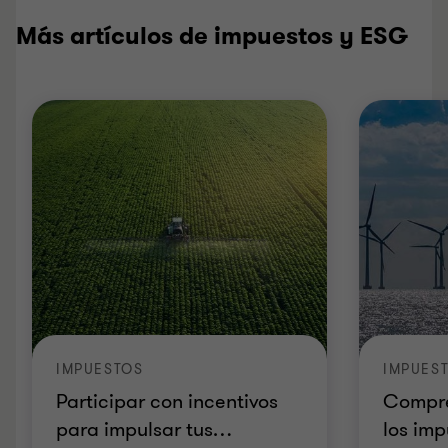
Más artículos de impuestos y ESG
IMPUESTOS
IMPUES
Participar con incentivos
Compre
para impulsar tus
…
los im