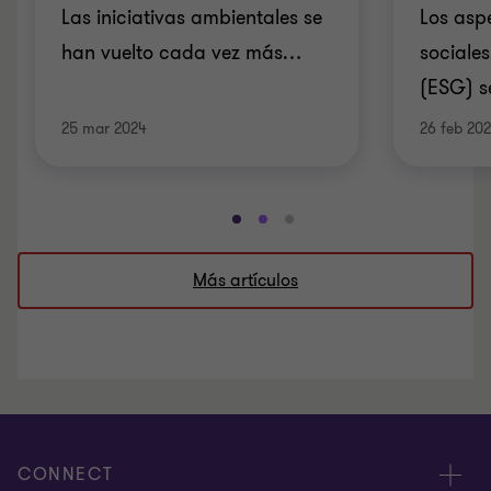
Las iniciativas ambientales se
Los asp
han vuelto cada vez más
…
sociale
(ESG) s
25 mar 2024
26 feb 20
Ir
Ir
Ir
a
a
a
Más artículos
la
la
la
diapositiva
diapositiva
diapositiva
1
2
3
de
de
de
3
3
3
CONNECT