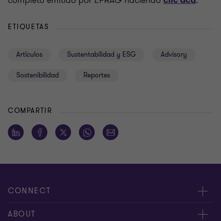
completo emitido por EFRAG haciendo
.
clic acá
ETIQUETAS
Artículos
Sustentabilidad y ESG
Advisory
Sostenibilidad
Reportes
COMPARTIR
CONNECT
Nuestra gente
ABOUT