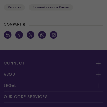
Reportes
Comunicados de Prensa
COMPARTIR
CONNECT
Nuestra gente
ABOUT
Contáctenos
Acerca de nosotros
LEGAL
Alcance global
Síntesis informativa
Política de privacidad
OUR CORE SERVICES
Oportunidades de empleo
Prensa
Cookies