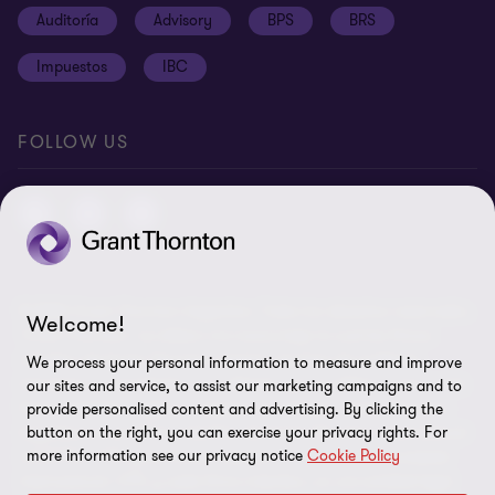
Auditoría
Advisory
BPS
BRS
Ética y Manual de Gestión de Calidad
Disclaimer
Impuestos
IBC
Preferencias de cookies
FOLLOW US
© 2026 Grant Thornton Argentina. Todos los derechos reservados.
Welcome!
'Grant Thornton' se refiere a la marca bajo la cual las firmas
miembro de Grant Thornton prestan servicios de auditoría,
We process your personal information to measure and improve
impuestos y consultoría a sus clientes, y/o se refiere a una o más
our sites and service, to assist our marketing campaigns and to
firmas miembro, según lo requiera el contexto. Grant Thornton
provide personalised content and advertising. By clicking the
button on the right, you can exercise your privacy rights. For
Argentina es una firma miembro de Grant Thornton International
more information see our privacy notice
Cookie Policy
Ltd (GTIL). GTIL y las firmas miembro no forman una sociedad
internacional. GTIL y cada firma miembro, es una entidad legal