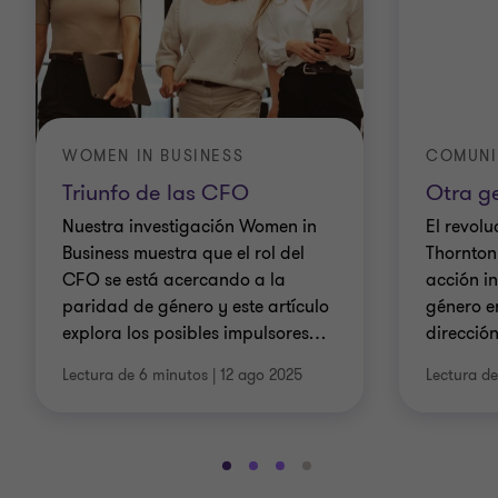
WOMEN IN BUSINESS
COMUNI
Triunfo de las CFO
Otra g
Nuestra investigación Women in
El revolu
Business muestra que el rol del
Thornton
CFO se está acercando a la
acción i
paridad de género y este artículo
género en
explora los posibles impulsores
…
direcció
Lectura de 6 minutos
|
12 ago 2025
Lectura d
Ir
Ir
Ir
Ir