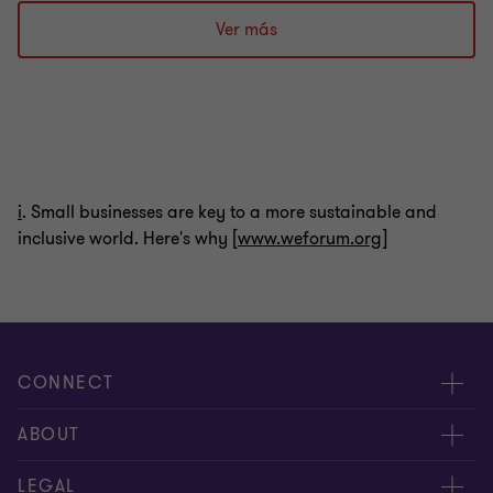
a
a
a
a
la
la
la
la
Ver más
diapositiva
diapositiva
diapositiva
diapositiva
1
2
3
4
de
de
de
de
4
4
4
4
i
. Small businesses are key to a more sustainable and
inclusive world. Here's why [
www.weforum.org
]
CONNECT
Nuestra gente
ABOUT
Contáctenos
Acerca de nosotros
LEGAL