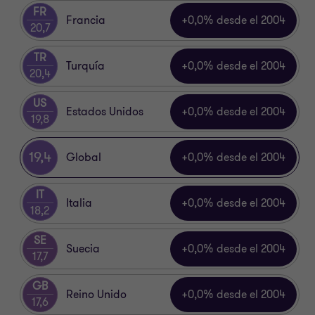
GR
Grecia
-1,4% desde el 2004
20,6
FR
Francia
+0,5% desde el 2004
21,2
24,1
Global
+4,7% desde el 2004
US
Estados Unidos
+3,5% desde el 2004
23,3
TR
Turquía
-3,2% desde el 2004
17,2
SE
Suecia
+4,8% desde el 2004
22,5
IT
Italia
-3,9% desde el 2004
14,3
GB
Reino Unido
+1,7% desde el 2004
19,3