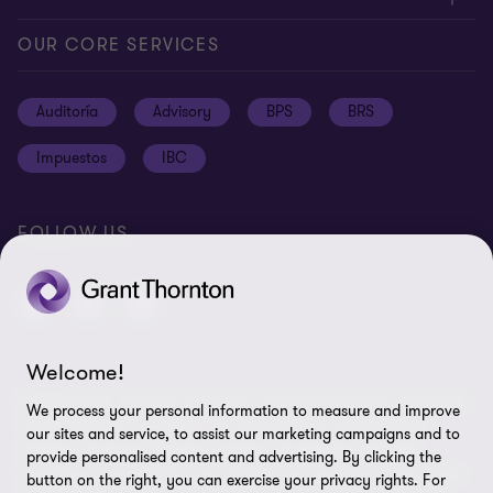
Alcance global
Síntesis informativa
Política de privacidad
OUR CORE SERVICES
Oportunidades de empleo
Prensa
Cookies
Auditoría
Advisory
BPS
BRS
Ética y Manual de Gestión de Calidad
Disclaimer
Impuestos
IBC
Preferencias de cookies
FOLLOW US
Welcome!
© 2026 Grant Thornton Argentina. Todos los derechos reservados.
We process your personal information to measure and improve
'Grant Thornton' se refiere a la marca bajo la cual las firmas
our sites and service, to assist our marketing campaigns and to
miembro de Grant Thornton prestan servicios de auditoría,
provide personalised content and advertising. By clicking the
impuestos y consultoría a sus clientes, y/o se refiere a una o más
button on the right, you can exercise your privacy rights. For