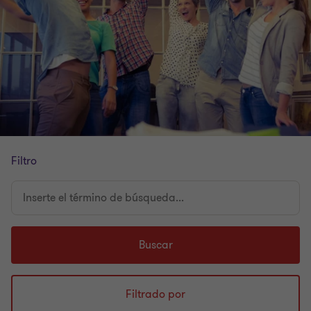
Filtro
Inserte
el
término
de
Buscar
búsqueda...
Filtrado por