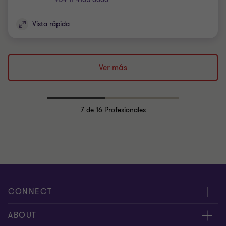
Vista rápida
Ver más
7
de 16 Profesionales
CONNECT
Nuestra gente
ABOUT