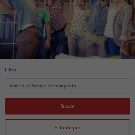
Filtro
Inserte
el
término
de
Buscar
búsqueda...
Filtrado por