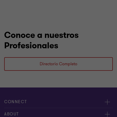
Conoce a nuestros
Profesionales
Directorio Completo
CONNECT
Nuestra gente
ABOUT