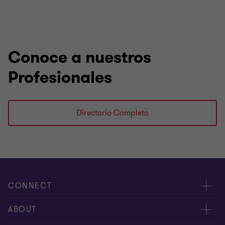
Conoce a nuestros
Profesionales
Directorio Completo
CONNECT
Nuestra gente
ABOUT