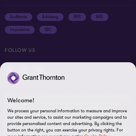
Oportunidades de empleo
Prensa
Cookies
Auditoría
Advisory
BPS
BRS
Ética y Manual de Gestión de Calidad
Disclaimer
Impuestos
IBC
Preferencias de cookies
FOLLOW US
© 2026 Grant Thornton Argentina. Todos los derechos reservados.
Welcome!
'Grant Thornton' se refiere a la marca bajo la cual las firmas
miembro de Grant Thornton prestan servicios de auditoría,
We process your personal information to measure and improve
impuestos y consultoría a sus clientes, y/o se refiere a una o más
our sites and service, to assist our marketing campaigns and to
firmas miembro, según lo requiera el contexto. Grant Thornton
provide personalised content and advertising. By clicking the
button on the right, you can exercise your privacy rights. For
Argentina es una firma miembro de Grant Thornton International