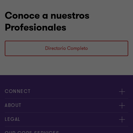
Conoce a nuestros
Profesionales
Directorio Completo
CONNECT
Nuestra gente
ABOUT
Contáctenos
Acerca de nosotros
LEGAL
Alcance global
Síntesis informativa