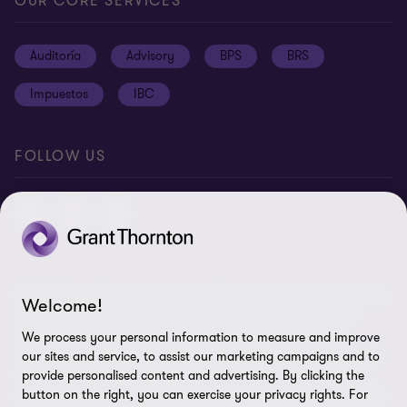
Política de privacidad
OUR CORE SERVICES
Oportunidades de empleo
Prensa
Cookies
Auditoría
Advisory
BPS
BRS
Ética y Manual de Gestión de Calidad
Disclaimer
Impuestos
IBC
Preferencias de cookies
FOLLOW US
© 2026 Grant Thornton Argentina. Todos los derechos reservados.
Welcome!
'Grant Thornton' se refiere a la marca bajo la cual las firmas
miembro de Grant Thornton prestan servicios de auditoría,
We process your personal information to measure and improve
impuestos y consultoría a sus clientes, y/o se refiere a una o más
our sites and service, to assist our marketing campaigns and to
firmas miembro, según lo requiera el contexto. Grant Thornton
provide personalised content and advertising. By clicking the
button on the right, you can exercise your privacy rights. For
Argentina es una firma miembro de Grant Thornton International