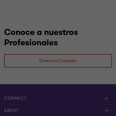
Conoce a nuestros
Profesionales
Directorio Completo
CONNECT
Nuestra gente
ABOUT