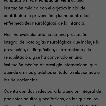
Fundada en 1959,
Fundación Fleni
es una
Grant Thornton team
institución médica con el objetivo inicial de
Matiana Behrends
contribuir a la prevención y lucha contra las
Socia de Advisory Services
enfermedades neurológicas de la infancia.
SIN FINES DE LUCRO
Fleni ha evolucionado hacia una prestación
ADVISORY, HUMAN CAPITAL
integral de patologías neurológicas que incluye la
prevención, el diagnóstico, el tratamiento y la
rehabilitación, y se ha convertido en una
institución médica de prestigio internacional que
atiende a niños y adultos en todo lo relacionado a
las Neurociencias.
Cuenta con dos sedes para la atención integral de
pacientes adultos y pediátricos, en las que en los