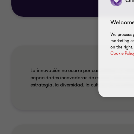
Welcome
We process y
marketing ca
on the right
Cookie Polic
La innovación no ocurre por casualidad: se di
capacidades innovadoras de manera estructurada
estrategia, la diversidad, la cultura, los proceso