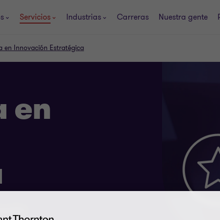
os
Servicios
Industrias
Carreras
Nuestra gente
a en Innovación Estratégica
a en
a
zación