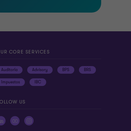
UR CORE SERVICES
Auditoría
Advisory
BPS
BRS
Impuestos
IBC
OLLOW US