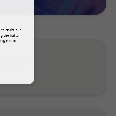
to assist our
ng the button
acy notice
an desarrollar
o real en la