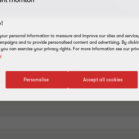
!
our personal information to measure and improve our sites and service, 
mpaigns and to provide personalised content and advertising. By clicki
, you can exercise your privacy rights. For more information see our priv
y
seña, se gestiona y se mide. Acompañamos a empresas que busc
Personalise
Accept all cookies
, alineando cultura, procesos y talento para generar impact
s y en la rentabilidad.