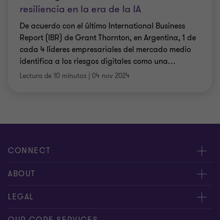
resiliencia en la era de la IA
De acuerdo con el último International Business
Report (IBR) de Grant Thornton, en Argentina, 1 de
cada 4 líderes empresariales del mercado medio
identifica a los riesgos digitales como una
…
Lectura de 10 minutos
|
04 nov 2024
CONNECT
Nuestra gente
ABOUT
Contáctenos
Acerca de nosotros
LEGAL
Alcance global
Síntesis informativa