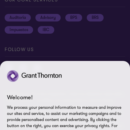
Política de privacidad
OUR CORE SERVICES
Oportunidades de empleo
Prensa
Cookies
Auditoría
Advisory
BPS
BRS
Ética y Manual de Gestión de Calidad
Disclaimer
Impuestos
IBC
Preferencias de cookies
FOLLOW US
© 2026 Grant Thornton Argentina. Todos los derechos reservados.
Welcome!
'Grant Thornton' se refiere a la marca bajo la cual las firmas
miembro de Grant Thornton prestan servicios de auditoría,
We process your personal information to measure and improve
impuestos y consultoría a sus clientes, y/o se refiere a una o más
our sites and service, to assist our marketing campaigns and to
firmas miembro, según lo requiera el contexto. Grant Thornton
provide personalised content and advertising. By clicking the
Argentina es una firma miembro de Grant Thornton International
button on the right, you can exercise your privacy rights. For