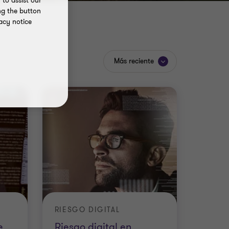
to assist our
ng the button
acy notice
Más reciente
RIESGO DIGITAL
e
Riesgo digital en