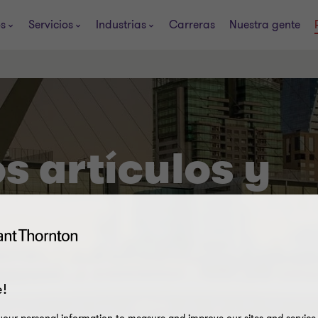
os
Servicios
Industrias
Carreras
Nuestra gente
s artículos y
!