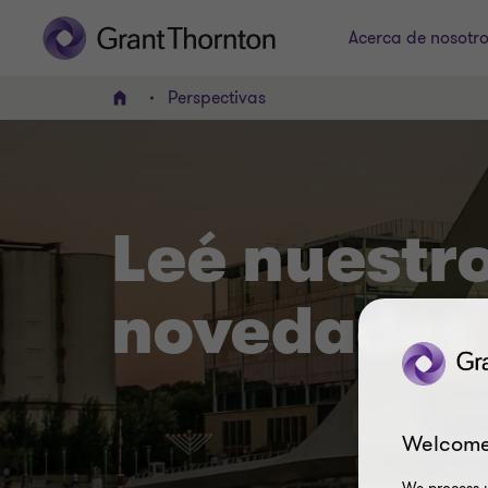
Acerca de nosotr
Perspectivas
INICIO
Leé nuestro
novedades
Welcome