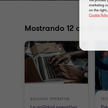
We process y
marketing ca
on the right
Cookie Polic
Mostrando
12
de 12 re
AGILIDAD OPERATIVA
TE
La agilidad operativa
Pre