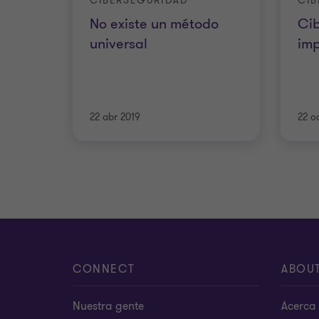
CIBERSEGURIDAD
CIB
No existe un método
Cib
universal
im
22 abr 2019
22 o
CONNECT
ABOU
Nuestra gente
Acerca 