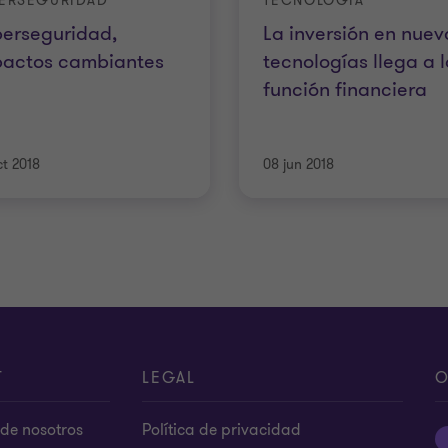
ERSEGURIDAD
TECNOLOGÍA
erseguridad,
La inversión en nuev
pactos cambiantes
tecnologías llega a l
función financiera
ct 2018
08 jun 2018
T
LEGAL
O
de nosotros
Política de privacidad