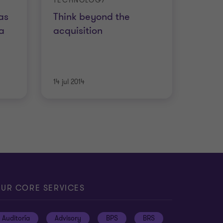
TECHNOLOGY
as
Think beyond the
a
acquisition
14 jul 2014
UR CORE SERVICES
Auditoría
Advisory
BPS
BRS