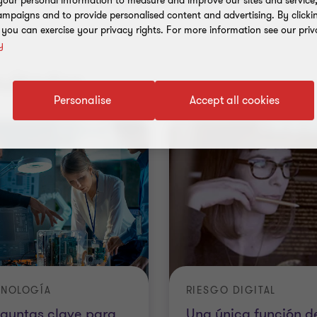
our personal information to measure and improve our sites and service, 
mpaigns and to provide personalised content and advertising. By clicki
, you can exercise your privacy rights. For more information see our priv
y
sultados
Personalise
Accept all cookies
CNOLOGÍA
RIESGO DIGITAL
guntas clave para
Una única función d