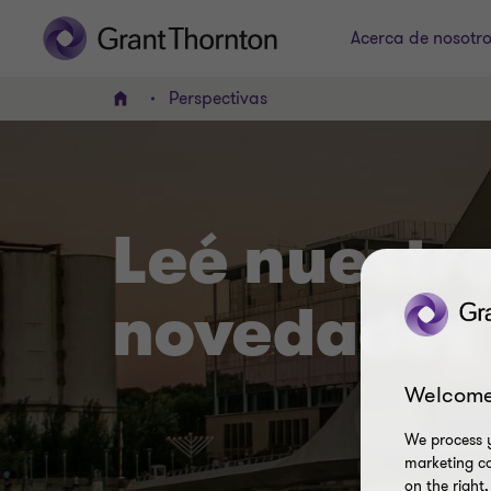
Acerca de nosotr
Perspectivas
INICIO
Leé nuestro
novedades
Welcome
We process y
marketing ca
on the right