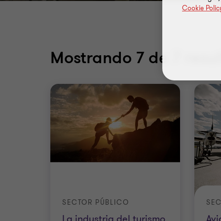
Cookie Polic
Mostrando
7
de 7 resu
SECTOR PÚBLICO
SEC
La industria del turismo
Avi