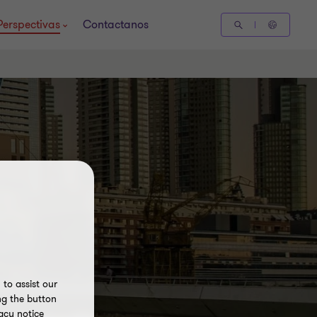
Perspectivas
Contactanos
to assist our
ng the button
acy notice