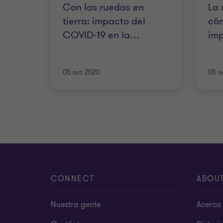
Con las ruedas en
La 
tierra: impacto del
có
COVID-19 en la
…
imp
05 oct 2020
05 o
CONNECT
ABOU
Nuestra gente
Acerca 