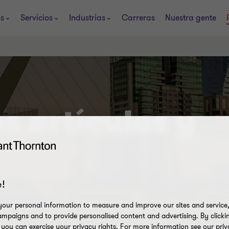
os
Servicios
Industrias
Carreras
Nuestra gente
s artículos y
!
our personal information to measure and improve our sites and service, 
mpaigns and to provide personalised content and advertising. By clicki
, you can exercise your privacy rights. For more information see our priv