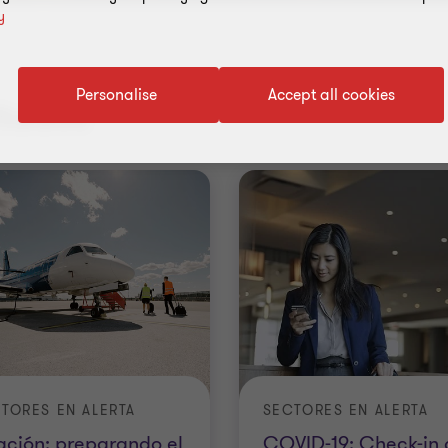
y
Personalise
Accept all cookies
ltados
TORES EN ALERTA
SECTORES EN ALERTA
ación: preparando el
COVID-19: Check-in 