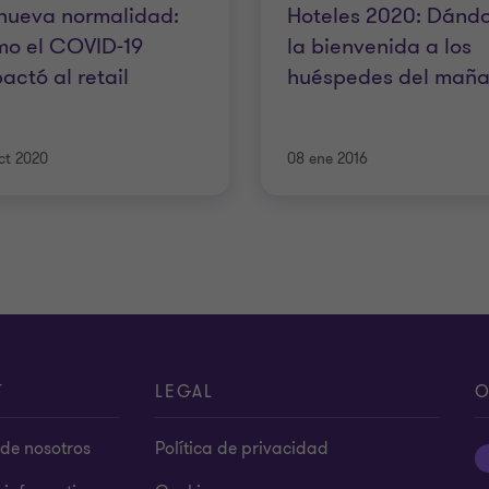
nueva normalidad:
Hoteles 2020: Dándo
mo el COVID-19
la bienvenida a los
actó al retail
huéspedes del mañ
ct 2020
08 ene 2016
T
LEGAL
O
de nosotros
Política de privacidad