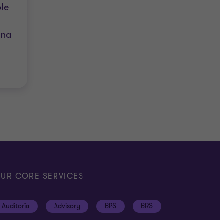
le
ana
UR CORE SERVICES
Auditoría
Advisory
BPS
BRS