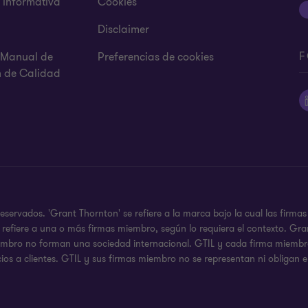
s informativa
Cookies
Disclaimer
F
y Manual de
Preferencias de cookies
n de Calidad
servados. 'Grant Thornton' se refiere a la marca bajo la cual las firm
 se refiere a una o más firmas miembro, según lo requiera el contexto. 
iembro no forman una sociedad internacional. GTIL y cada firma miembro,
ios a clientes. GTIL y sus firmas miembro no se representan ni obligan e