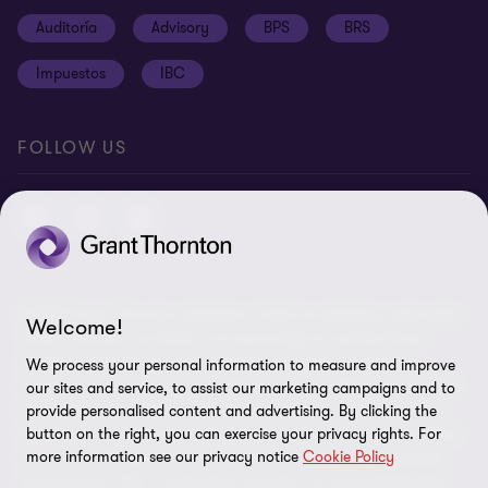
Cookies
Auditoría
Advisory
BPS
BRS
Ética y Manual de Gestión de Calidad
Disclaimer
Impuestos
IBC
Preferencias de cookies
FOLLOW US
© 2026 Grant Thornton Argentina. Todos los derechos reservados.
Welcome!
'Grant Thornton' se refiere a la marca bajo la cual las firmas
miembro de Grant Thornton prestan servicios de auditoría,
We process your personal information to measure and improve
impuestos y consultoría a sus clientes, y/o se refiere a una o más
our sites and service, to assist our marketing campaigns and to
firmas miembro, según lo requiera el contexto. Grant Thornton
provide personalised content and advertising. By clicking the
button on the right, you can exercise your privacy rights. For
Argentina es una firma miembro de Grant Thornton International
more information see our privacy notice
Cookie Policy
Ltd (GTIL). GTIL y las firmas miembro no forman una sociedad
internacional. GTIL y cada firma miembro, es una entidad legal