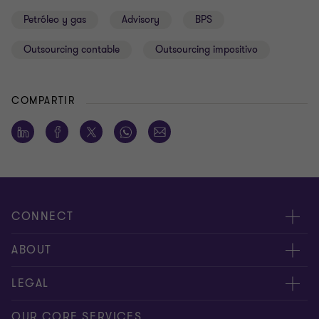
Petróleo y gas
Advisory
BPS
Outsourcing contable
Outsourcing impositivo
COMPARTIR
CONNECT
Nuestra gente
ABOUT
Contáctenos
Acerca de nosotros
LEGAL
Alcance global
Síntesis informativa
Política de privacidad
OUR CORE SERVICES