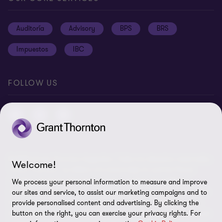
Oportunidades de empleo
Prensa
Cookies
Auditoría
Advisory
BPS
BRS
Ética y Manual de Gestión de Calidad
Disclaimer
Impuestos
IBC
Preferencias de cookies
FOLLOW US
© 2026 Grant Thornton Argentina. Todos los derechos reservados.
Welcome!
'Grant Thornton' se refiere a la marca bajo la cual las firmas
miembro de Grant Thornton prestan servicios de auditoría,
We process your personal information to measure and improve
impuestos y consultoría a sus clientes, y/o se refiere a una o más
our sites and service, to assist our marketing campaigns and to
firmas miembro, según lo requiera el contexto. Grant Thornton
provide personalised content and advertising. By clicking the
button on the right, you can exercise your privacy rights. For
Argentina es una firma miembro de Grant Thornton International