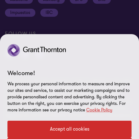
Ética y Manual de Gestión de Calidad
Disclaimer
Impuestos
IBC
Preferencias de cookies
FOLLOW US
Welcome!
© 2026 Grant Thornton Argentina. Todos los derechos reservados.
We process your personal information to measure and improve
'Grant Thornton' se refiere a la marca bajo la cual las firmas
our sites and service, to assist our marketing campaigns and to
miembro de Grant Thornton prestan servicios de auditoría,
provide personalised content and advertising. By clicking the
impuestos y consultoría a sus clientes, y/o se refiere a una o más
button on the right, you can exercise your privacy rights. For
firmas miembro, según lo requiera el contexto. Grant Thornton
more information see our privacy notice
Cookie Policy
Argentina es una firma miembro de Grant Thornton International
Ltd (GTIL). GTIL y las firmas miembro no forman una sociedad
Accept all cookies
internacional. GTIL y cada firma miembro, es una entidad legal
independiente. Los servicios son prestados por las firmas miembro.