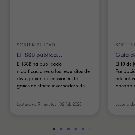
SOSTENIBILIDAD
SOSTENI
El ISSB publica
…
Guía d
El ISSB ha publicado
El 10 de 
modificaciones a los requisitos de
Fundació
divulgación de emisiones de
educativ
gases de efecto invernadero de
…
basada e
Lectura de 5 minutos
|
02 feb 2026
Lectura d
Ir
Ir
Ir
Ir
Ir
Ir
Ir
Ir
Ir