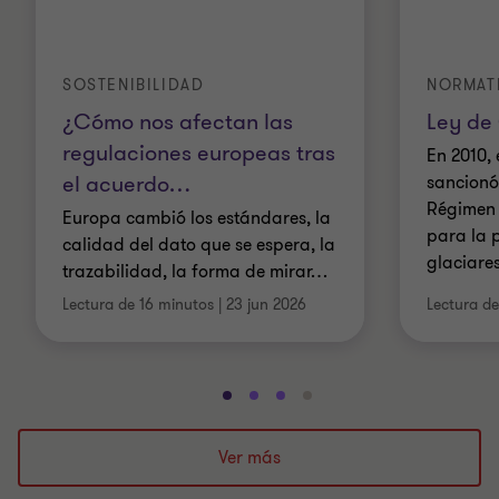
SOSTENIBILIDAD
NORMAT
¿Cómo nos afectan las
Ley de
regulaciones europeas tras
En 2010,
el acuerdo
…
sancionó
Régimen 
Europa cambió los estándares, la
para la 
calidad del dato que se espera, la
glaciare
trazabilidad, la forma de mirar
…
Lectura de 16 minutos
|
23 jun 2026
Lectura d
Ir
Ir
Ir
Ir
a
a
a
a
la
la
la
la
Ver más
diapositiva
diapositiva
diapositiva
diapositiva