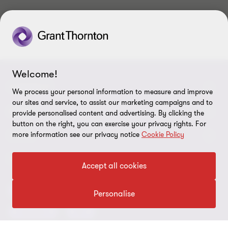
1
2
3
4
de
de
de
de
4
4
4
4
Welcome!
CONNECT
We process your personal information to measure and improve
our sites and service, to assist our marketing campaigns and to
Nuestra gente
ABOUT
provide personalised content and advertising. By clicking the
button on the right, you can exercise your privacy rights. For
Contáctenos
Acerca de nosotros
LEGAL
more information see our privacy notice
Cookie Policy
Alcance global
Síntesis informativa
Política de privacidad
OUR CORE SERVICES
Accept all cookies
Oportunidades de empleo
Prensa
Cookies
Auditoría
Advisory
BPS
BRS
Personalise
Ética y Manual de Gestión de Calidad
Disclaimer
Impuestos
IBC
Preferencias de cookies