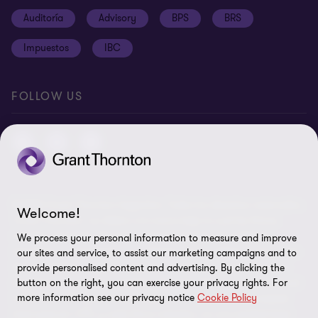
Cookies
Auditoría
Advisory
BPS
BRS
Ética y Manual de Gestión de Calidad
Disclaimer
Impuestos
IBC
Preferencias de cookies
FOLLOW US
© 2026 Grant Thornton Argentina. Todos los derechos reservados.
Welcome!
'Grant Thornton' se refiere a la marca bajo la cual las firmas
miembro de Grant Thornton prestan servicios de auditoría,
We process your personal information to measure and improve
impuestos y consultoría a sus clientes, y/o se refiere a una o más
our sites and service, to assist our marketing campaigns and to
firmas miembro, según lo requiera el contexto. Grant Thornton
provide personalised content and advertising. By clicking the
button on the right, you can exercise your privacy rights. For
Argentina es una firma miembro de Grant Thornton International
more information see our privacy notice
Cookie Policy
Ltd (GTIL). GTIL y las firmas miembro no forman una sociedad
internacional. GTIL y cada firma miembro, es una entidad legal