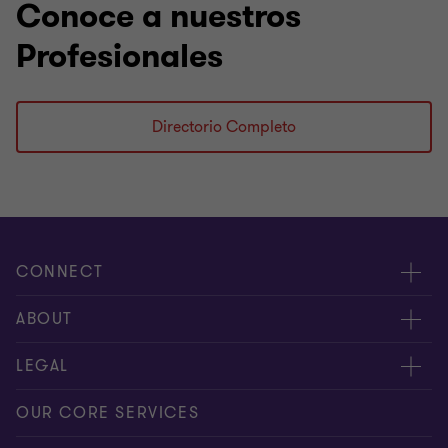
Conoce a nuestros
Profesionales
Directorio Completo
CONNECT
Nuestra gente
ABOUT
Contáctenos
Acerca de nosotros
LEGAL
Alcance global
Síntesis informativa
Política de privacidad
OUR CORE SERVICES
Oportunidades de empleo
Prensa