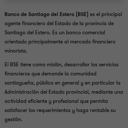
Banco de Santiago del Estero (BSE)
es el principal
Grant Thornton team
agente financiero del Estado de la provincia de
Mariana Alonso
Santiago del Estero. Es un banco comercial
Socia de BRS - Financial Services
orientado principalmente al mercado financiero
BANCA Y VALORES
minorista.
AUDITORÍA EXTERNA, BRS, ENTIDADES
El BSE tiene como misión, desarrollar los servicios
FINANCIERAS
financieros que demande la comunidad
santiagueña, público en general y en particular la
Administración del Estado provincial, mediante una
actividad eficiente y profesional que permita
satisfacer los requerimientos y haga rentable su
gestión.