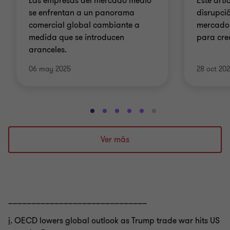
Las empresas del mercado medio
Este artí
se enfrentan a un panorama
disrupci
comercial global cambiante a
mercado
medida que se introducen
para cre
aranceles.
06 may 2025
28 oct 20
Ir
Ir
Ir
Ir
Ir
Ir
a
a
a
a
a
a
la
la
la
la
la
la
Ver más
diapositiva
diapositiva
diapositiva
diapositiva
diapositiva
diapositiva
1
2
3
4
5
6
de
de
de
de
de
de
6
6
6
6
6
6
______________________________
i
. OECD lowers global outlook as Trump trade war hits US