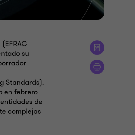
a (EFRAG -
entado su
borrador
ng Standards).
o en febrero
s entidades de
nte complejas