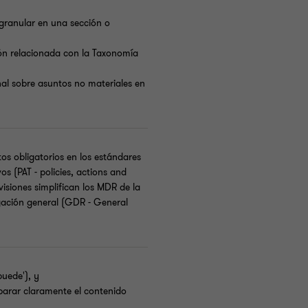
 granular en una sección o
ón relacionada con la Taxonomía
nal sobre asuntos no materiales en
os obligatorios en los estándares
os (PAT - policies, actions and
visiones simplifican los MDR de la
gación general (GDR - General
puede'), y
parar claramente el contenido