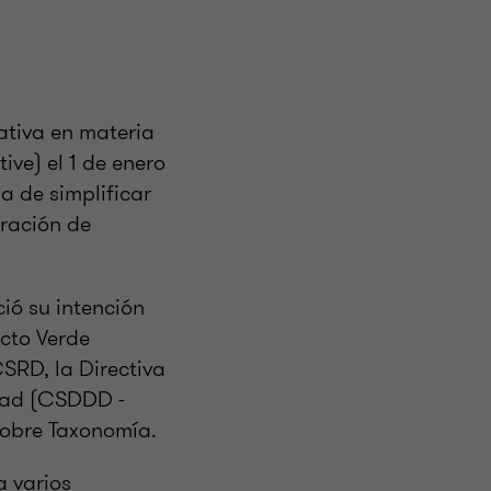
ativa en materia
ive) el 1 de enero
 de simplificar
oración de
ió su intención
acto Verde
SRD, la Directiva
idad (CSDDD -
sobre Taxonomía.
a varios