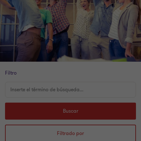
Filtro
Inserte
el
término
de
Buscar
búsqueda...
Filtrado por