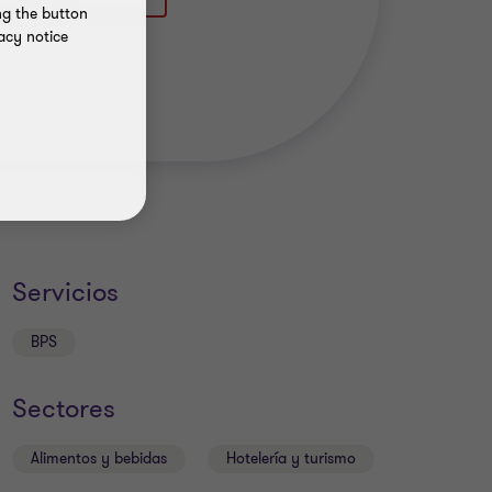
ng the button
acy notice
Servicios
BPS
Sectores
Alimentos y bebidas
Hotelería y turismo