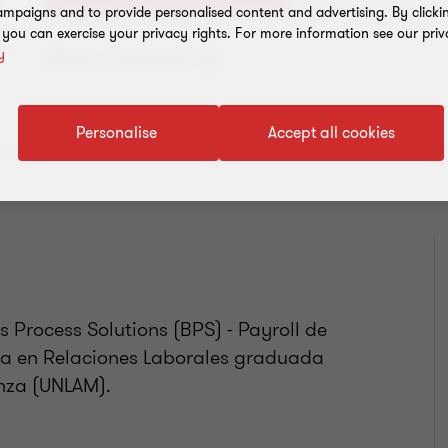
mpaigns and to provide personalised content and advertising. By clicki
, you can exercise your privacy rights. For more information see our priv
y
Añadir a Contactos
Personalise
Accept all cookies
Process Solutions (BPS) - Payroll de
da en Relaciones Laborales graduada
nza (UNLAM).