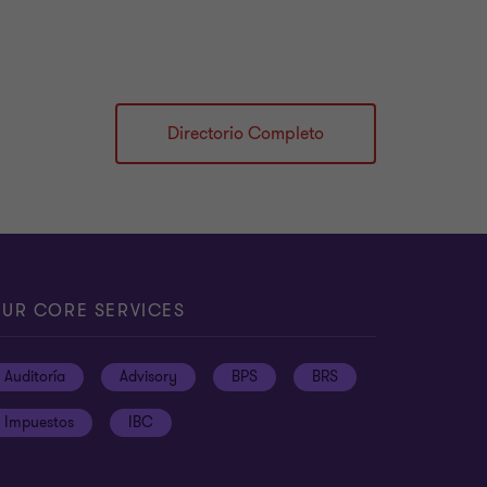
Directorio Completo
UR CORE SERVICES
Auditoría
Advisory
BPS
BRS
Impuestos
IBC