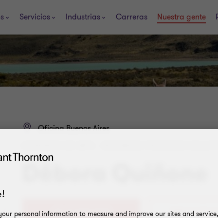
os
Servicios
Industrias
Carreras
Nuestra gente
Oficina Buenos Aires
GERENTE DE BPS - BUSINESS PROCESS SOLUT
Débora Quiñone
!
+54 11 4105 0000
our personal information to measure and improve our sites and service, 