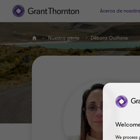
Acerca de nosotr
Nuestra gente
Débora Quiñone
INICIO
Welcome
We process y