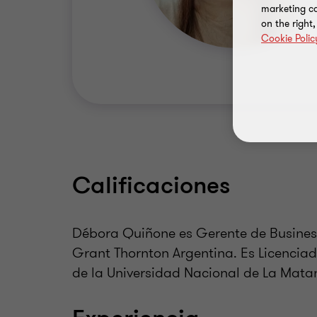
marketing ca
on the right
Cookie Polic
Calificaciones
Débora Quiñone es Gerente de Business 
Grant Thornton Argentina. Es Licencia
de la Universidad Nacional de La Mata