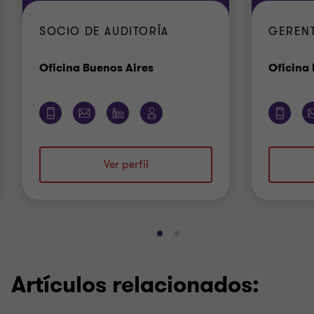
SOCIO DE AUDITORÍA
GERENT
Oficina
Oficina Buenos Aires
Oficina
Ver perfil
Ir
Ir
a
a
la
la
Artículos relacionados:
diapositiva
diapositiva
1
2