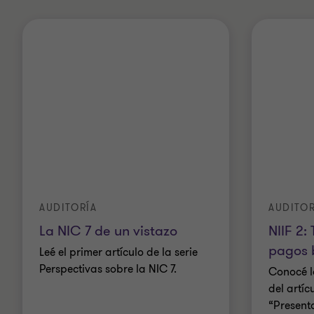
de
de
2
2
AUDITORÍA
AUDITOR
La NIC 7 de un vistazo
NIIF 2:
pagos 
Leé el primer artículo de la serie
Perspectivas sobre la NIC 7.
Conocé l
del artíc
“Present