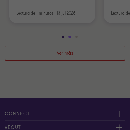
Lectura de 1 minutos
|
13 jul 2026
Lectura de
Ir
Ir
Ir
a
a
a
la
la
la
Ver más
diapositiva
diapositiva
diapositiva
1
2
3
de
de
de
3
3
3
CONNECT
Nuestra gente
ABOUT