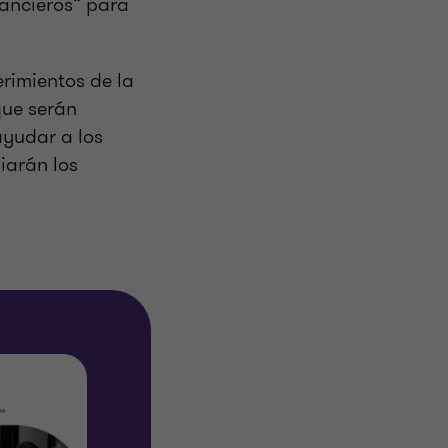
nancieros” para
erimientos de la
que serán
ayudar a los
iarán los