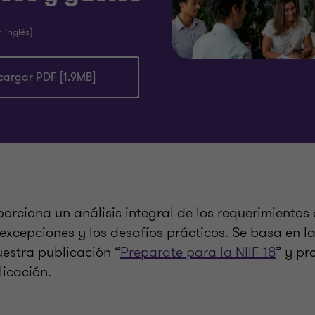
 inglés)
cargar PDF [1.9MB]
porciona un análisis integral de los requerimientos 
s excepciones y los desafíos prácticos. Se basa en la
estra publicación “
Preparate para la NIIF 18
” y pr
icación.