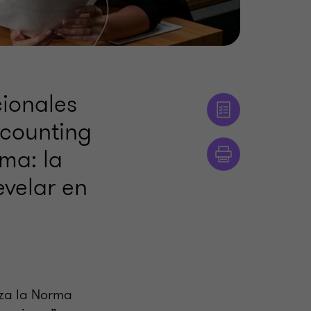
cionales
ccounting
ma: la
evelar en
aza la Norma