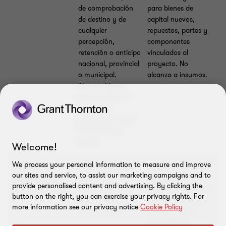
de comprobación
para bienes de
de destino y de
capital nuevos,
cualquier
repuestos, partes y
percepción,
componentes
retención o anticipo
vinculados al
nacional, provincial
proyecto. No
o municipal.
alcanza a insumos.
Alcanza bienes
incorporados al
proyecto,
incluyendo bienes
intermedios y
partes.
Welcome!
We process your personal information to measure and improve
Beneficios
Exención total de
Exención de
our sites and service, to assist our marketing campaigns and to
derechos de
derechos de
aduaneros -
provide personalised content and advertising. By clicking the
exportación para
exportación desde el
Exportaciones
button on the right, you can exercise your privacy rights. For
bienes producidos
3° año de adhesión
more information see our privacy notice
Cookie Policy
en el proyecto.
(desde el 2° año
para PEELP).