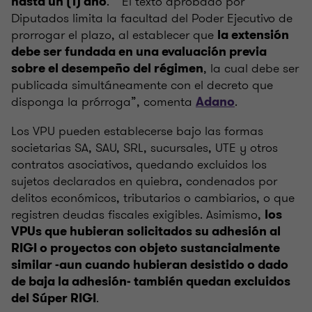
. “El texto aprobado por
hasta un (1) año
Diputados limita la facultad del Poder Ejecutivo de
prorrogar el plazo, al establecer que
la extensión
debe ser fundada en una evaluación previa
, la cual debe ser
sobre el desempeño del régimen
publicada simultáneamente con el decreto que
disponga la prórroga”, comenta
.
Adano
Los VPU pueden establecerse bajo las formas
societarias SA, SAU, SRL, sucursales, UTE y otros
contratos asociativos, quedando excluidos los
sujetos declarados en quiebra, condenados por
delitos económicos, tributarios o cambiarios, o que
registren deudas fiscales exigibles. Asimismo,
los
VPUs que hubieran solicitados su adhesión al
RIGI o proyectos con objeto sustancialmente
similar -aun cuando hubieran desistido o dado
de baja la adhesión- también quedan excluidos
.
del Súper RIGI